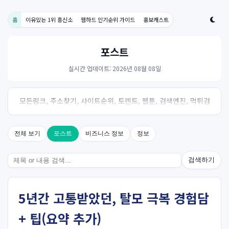
홈
이유있는 1위 흥신소
웹하드 인기순위 가이드
홍보캐스트
포스트
실시간 업데이트: 2026년 08월 08일
모든링크, 주소찾기, 사이트순위, 토렌트, 웹툰, 검색엔진, 먹튀검
증, 스포츠, 드라마, 커뮤니티 링크사이트! 여기여
전체 보기
포스트
비즈니스 정보
정보
검색하기
5년간 고통받았던, 탈모 극복 경험담
+ 팁(요약 추가)